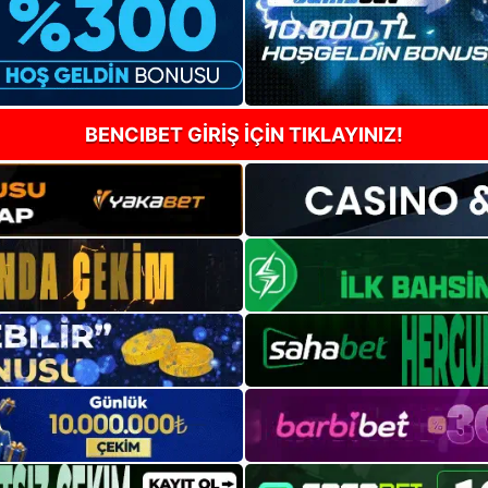
BENCIBET GİRİŞ İÇİN TIKLAYINIZ!