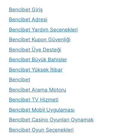
Bencibet Giriş
Bencibet Adresi
Bencibet Yardım Seçenekleri
Bencibet Kupon Güvenliği
Bencibet Üye Desteği
Bencibet Büyük Bahisler
Bencibet Yüksek İtibar
Bencibet
Bencibet Arama Motoru
Bencibet TV Hizmeti
Bencibet Mobil Uygulaması
Bencibet Casino Oyunları Oynamak
Bencibet Oyun Seçenekleri