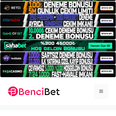
İçeriğe
atla
Menü