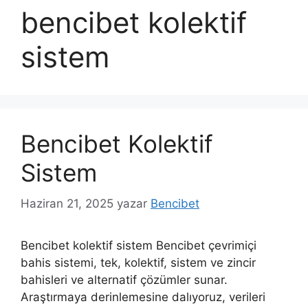
bencibet kolektif
sistem
Bencibet Kolektif
Sistem
Haziran 21, 2025
yazar
Bencibet
Bencibet kolektif sistem Bencibet çevrimiçi
bahis sistemi, tek, kolektif, sistem ve zincir
bahisleri ve alternatif çözümler sunar.
Araştırmaya derinlemesine dalıyoruz, verileri