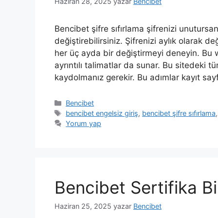
Haziran 28, 2025
yazar
Bencibet
Bencibet şifre sıfırlama şifrenizi unutur
değiştirebilirsiniz. Şifrenizi aylık olarak de
her üç ayda bir değiştirmeyi deneyin. Bu we
ayrıntılı talimatlar da sunar. Bu sitedeki t
kaydolmanız gerekir. Bu adımlar kayıt say
Kategoriler
Bencibet
Etiketler
bencibet engelsiz giriş
,
bencibet şifre sıfırlama
Yorum yap
Bencibet Sertifika Bil
Haziran 25, 2025
yazar
Bencibet