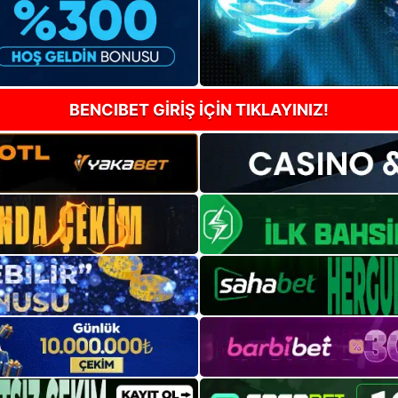
BENCIBET GİRİŞ İÇİN TIKLAYINIZ!