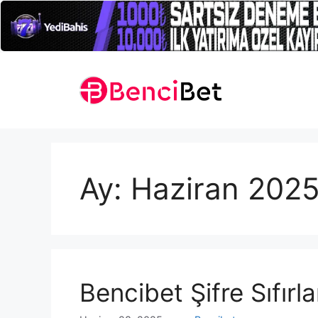
İçeriğe
atla
Ay:
Haziran 202
Bencibet Şifre Sıfırl