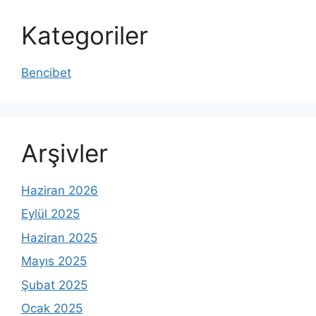
Kategoriler
Bencibet
Arşivler
Haziran 2026
Eylül 2025
Haziran 2025
Mayıs 2025
Şubat 2025
Ocak 2025