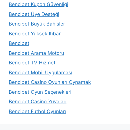
Bencibet Kupon Güvenliği
Bencibet Üye Desteği
Bencibet Büyük Bahisler
Bencibet Yüksek İtibar
Bencibet
Bencibet Arama Motoru
Bencibet TV Hizmeti
Bencibet Mobil Uygulaması
Bencibet Casino Oyunları Oynamak
Bencibet Oyun Seçenekleri
Bencibet Casino Yuvaları
Bencibet Futbol Oyunları