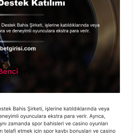
tek Bahis Şirketi, işlerine katıldıklarında veya
eneyimli oyunculara ekstra para verir. Ayrıca,
 aynı zamanda spor bahisleri ve casino oyunları
rı telafi etmek için spor kaybı bonusları ve casino