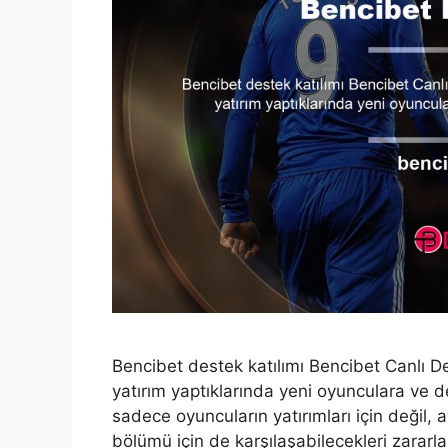
Bencibet destek katılımı Bencibet Canlı Des
yatırım yaptıklarında yeni oyunculara ve d
sadece oyuncuların yatırımları için değil,
bölümü için de karşılaşabilecekleri zararla