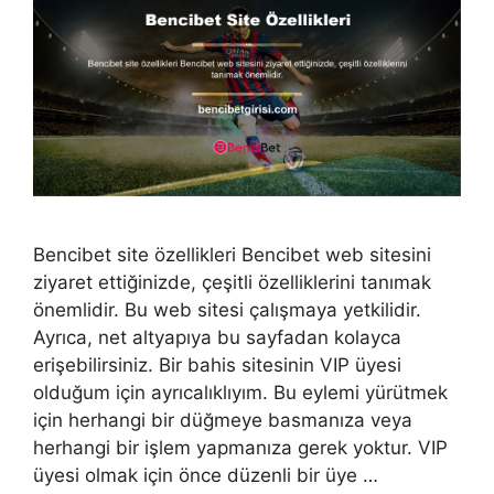
Bencibet site özellikleri Bencibet web sitesini
ziyaret ettiğinizde, çeşitli özelliklerini tanımak
önemlidir. Bu web sitesi çalışmaya yetkilidir.
Ayrıca, net altyapıya bu sayfadan kolayca
erişebilirsiniz. Bir bahis sitesinin VIP üyesi
olduğum için ayrıcalıklıyım. Bu eylemi yürütmek
için herhangi bir düğmeye basmanıza veya
herhangi bir işlem yapmanıza gerek yoktur. VIP
üyesi olmak için önce düzenli bir üye …