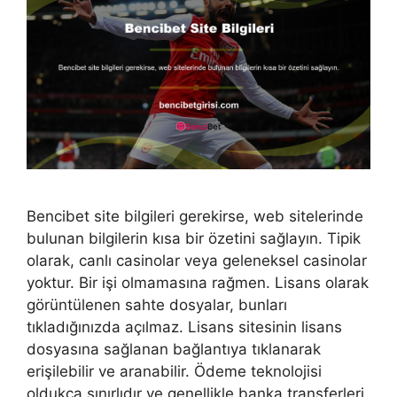
Bencibet site bilgileri gerekirse, web sitelerinde
bulunan bilgilerin kısa bir özetini sağlayın. Tipik
olarak, canlı casinolar veya geleneksel casinolar
yoktur. Bir işi olmamasına rağmen. Lisans olarak
görüntülenen sahte dosyalar, bunları
tıkladığınızda açılmaz. Lisans sitesinin lisans
dosyasına sağlanan bağlantıya tıklanarak
erişilebilir ve aranabilir. Ödeme teknolojisi
oldukça sınırlıdır ve genellikle banka transferleri