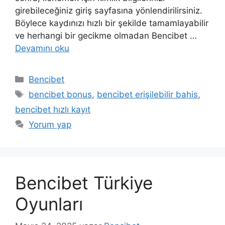
girebileceğiniz giriş sayfasına yönlendirilirsiniz.
Böylece kaydınızı hızlı bir şekilde tamamlayabilir
ve herhangi bir gecikme olmadan Bencibet …
Devamını oku
Kategoriler
Bencibet
Etiketler
bencibet bonus
,
bencibet erişilebilir bahis
,
bencibet hızlı kayıt
Yorum yap
Bencibet Türkiye
Oyunları