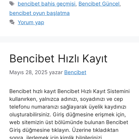
Etiketler
bencibet bahis geçmişi
,
Bencibet Güncel
,
bencibet oyun başlatma
Yorum yap
Bencibet Hızlı Kayıt
Mayıs 28, 2025
yazar
Bencibet
Bencibet hızlı kayıt Bencibet Hızlı Kayıt Sistemini
kullanırken, yalnızca adınızı, soyadınızı ve cep
telefonu numaranızı sağlayarak üyelik kaydınızı
oluşturabilirsiniz. Giriş düğmesine erişmek için,
web sitemizin üst bölümünde bulunan Bencibet
Giriş düğmesine tıklayın. Üzerine tıkladıktan
sonra, ilerlemek için kimlik bilgilerinizi