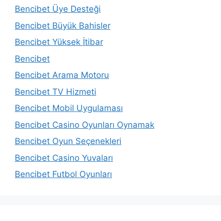
Bencibet Üye Desteği
Bencibet Büyük Bahisler
Bencibet Yüksek İtibar
Bencibet
Bencibet Arama Motoru
Bencibet TV Hizmeti
Bencibet Mobil Uygulaması
Bencibet Casino Oyunları Oynamak
Bencibet Oyun Seçenekleri
Bencibet Casino Yuvaları
Bencibet Futbol Oyunları