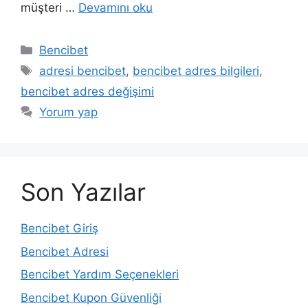
müşteri …
Devamını oku
Kategoriler
Bencibet
Etiketler
adresi bencibet
,
bencibet adres bilgileri
,
bencibet adres değişimi
Yorum yap
Son Yazılar
Bencibet Giriş
Bencibet Adresi
Bencibet Yardım Seçenekleri
Bencibet Kupon Güvenliği