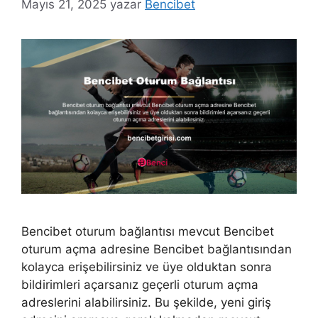
Mayıs 21, 2025
yazar
Bencibet
Bencibet oturum bağlantısı mevcut Bencibet
oturum açma adresine Bencibet bağlantısından
kolayca erişebilirsiniz ve üye olduktan sonra
bildirimleri açarsanız geçerli oturum açma
adreslerini alabilirsiniz. Bu şekilde, yeni giriş