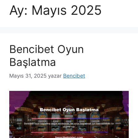
Ay:
Mayıs 2025
Bencibet Oyun
Başlatma
Mayıs 31, 2025
yazar
Bencibet