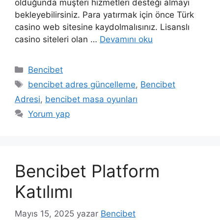
olduğunda müşteri hizmetleri desteği almayı
bekleyebilirsiniz. Para yatırmak için önce Türk
casino web sitesine kaydolmalısınız. Lisanslı
casino siteleri olan …
Devamını oku
Kategoriler
Bencibet
Etiketler
bencibet adres güncelleme
,
Bencibet
Adresi
,
bencibet masa oyunları
Yorum yap
Bencibet Platform
Katılımı
Mayıs 15, 2025
yazar
Bencibet