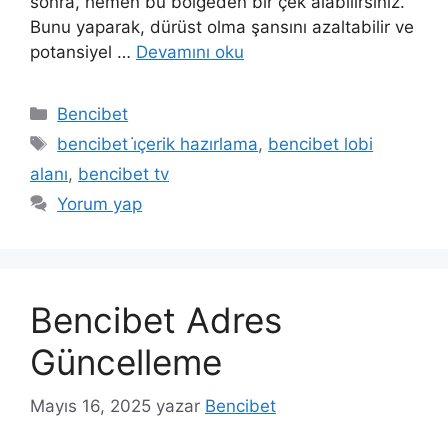
sonra, hemen bu bölgeden bir çek alabilirsiniz.
Bunu yaparak, dürüst olma şansını azaltabilir ve
potansiyel …
Devamını oku
Kategoriler
Bencibet
Etiketler
bencibet i̇çerik hazırlama
,
bencibet lobi
alanı
,
bencibet tv
Yorum yap
Bencibet Adres
Güncelleme
Mayıs 16, 2025
yazar
Bencibet