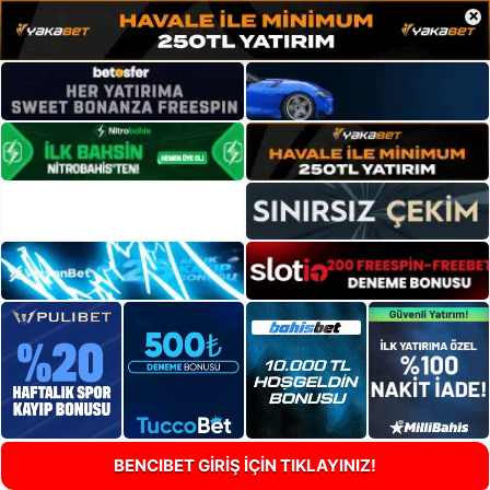
×
BENCIBET GİRİŞ İÇİN TIKLAYINIZ!