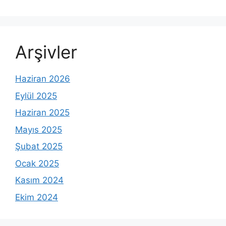
Arşivler
Haziran 2026
Eylül 2025
Haziran 2025
Mayıs 2025
Şubat 2025
Ocak 2025
Kasım 2024
Ekim 2024