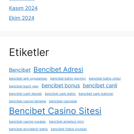
Kasım 2024
Ekim 2024
Etiketler
Bencibet Adresi
Bencibet
bencibet apk uygulaması
bencibet bahis geçmişi
bencibet bahis sitesi
bencibet bonus
bencibet canli
bencibet basit yapı
bencibet canli destek
bencibet canlı bahis
bencibet canlı bahisler
bencibet casino i̇lerleme
bencibet casinolar
Bencibet Casino Sitesi
bencibet casino yuvaları
bencibet engelsiz giriş
bencibet erişilebilir bahis
bencibet futbol oyunları