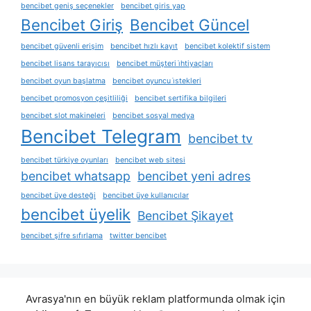
bencibet geniş seçenekler
bencibet giris yap
Bencibet Giriş
Bencibet Güncel
bencibet güvenli erişim
bencibet hızlı kayıt
bencibet kolektif sistem
bencibet lisans tarayıcısı
bencibet müşteri i̇htiyaçları
bencibet oyun başlatma
bencibet oyuncu i̇stekleri
bencibet promosyon çeşitliliği
bencibet sertifika bilgileri
bencibet slot makineleri
bencibet sosyal medya
Bencibet Telegram
bencibet tv
bencibet türkiye oyunları
bencibet web sitesi
bencibet whatsapp
bencibet yeni adres
bencibet üye desteği
bencibet üye kullanıcılar
bencibet üyelik
Bencibet Şikayet
bencibet şifre sıfırlama
twitter bencibet
Avrasya'nın en büyük reklam platformunda olmak için