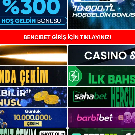
BENCIBET GİRİŞ İÇİN TIKLAYINIZ!