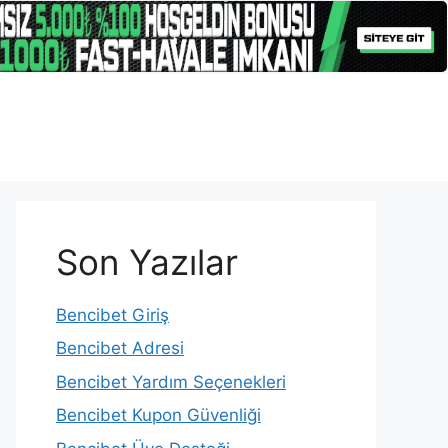
Son Yazılar
Bencibet Giriş
Bencibet Adresi
Bencibet Yardım Seçenekleri
Bencibet Kupon Güvenliği