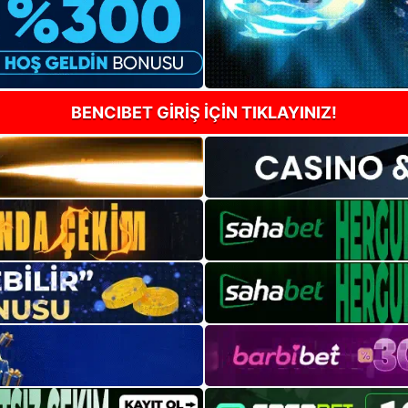
BENCIBET GİRİŞ İÇİN TIKLAYINIZ!