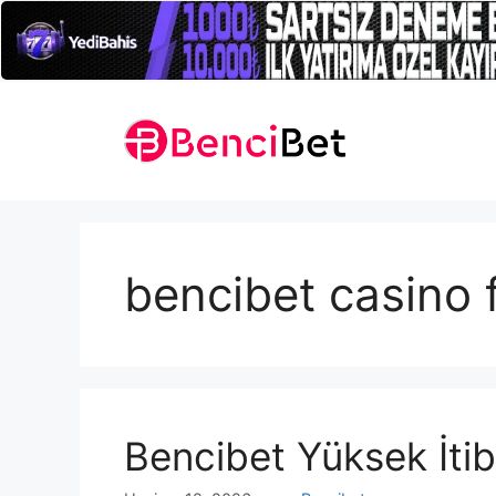
İçeriğe
atla
bencibet casino f
Bencibet Yüksek İtib