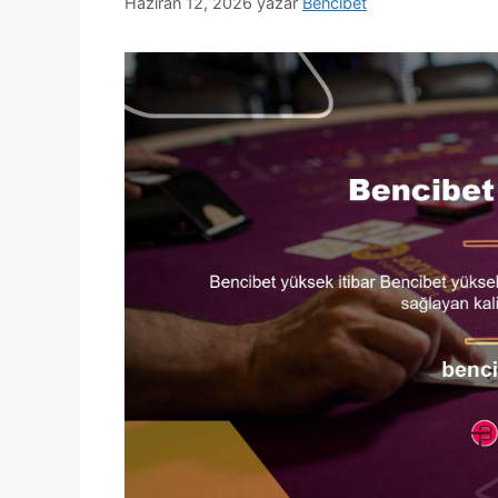
Haziran 12, 2026
yazar
Bencibet