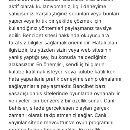
aktif olarak kullanıyorsanız, ilgili deneyime
sahipseniz, karşılaştığınız sorunları veya bunları
yapıcı veya kritik bir şekilde çözmek için
kullandığınız yöntemleri paylaşmanız tavsiye
edilir. Bencibet sitesi hakkında okuyuculara
tarafsız bilgiler sağlamak önemlidir. Hatalı olan
ilgisizdir, bu yüzden sizin veya web sitesinin
yanlış yaptığı şey, bu konuda ne dediğiniz
alakasızdır. En önemlisi, kendi iş bilgilerini
kulübe katılmak isteyen veya kulübe katılırken
hata yapanlarla pratik deneyime sahip olmalarını
sağlayanlarla paylaşmaktır. Bencibet bazı
yasadışı bahis sitelerinde oyunlarda oynanabilir
ve üyeler için benzersiz bir özellik sunar. Canlı
bahisler, sitede gerçekleşen olayları gerçek
zamanlı olarak takip etmenizi sağlar. Canlı
yayınlar sitede mevcuttur ve oyun programını
rahatça takip etmenizi sağlar. Bu özellik