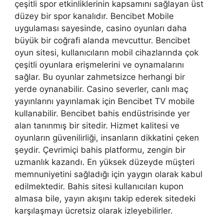
çeşitli spor etkinliklerinin kapsamını sağlayan üst
düzey bir spor kanalıdır. Bencibet Mobile
uygulaması sayesinde, casino oyunları daha
büyük bir coğrafi alanda mevcuttur. Bencibet
oyun sitesi, kullanıcıların mobil cihazlarında çok
çeşitli oyunlara erişmelerini ve oynamalarını
sağlar. Bu oyunlar zahmetsizce herhangi bir
yerde oynanabilir. Casino severler, canlı maç
yayınlarını yayınlamak için Bencibet TV mobile
kullanabilir. Bencibet bahis endüstrisinde yer
alan tanınmış bir sitedir. Hizmet kalitesi ve
oyunların güvenilirliği, insanların dikkatini çeken
şeydir. Çevrimiçi bahis platformu, zengin bir
uzmanlık kazandı. En yüksek düzeyde müşteri
memnuniyetini sağladığı için yaygın olarak kabul
edilmektedir. Bahis sitesi kullanıcıları kupon
almasa bile, yayın akışını takip ederek sitedeki
karşılaşmayı ücretsiz olarak izleyebilirler.