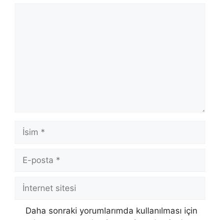
Yorum
İsim
E-
posta
İnternet
sitesi
Daha sonraki yorumlarımda kullanılması için