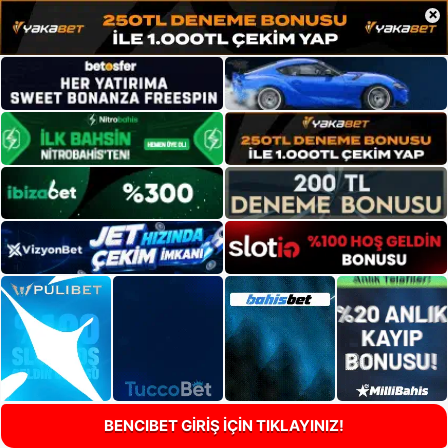
×
BENCIBET GİRİŞ İÇİN TIKLAYINIZ!