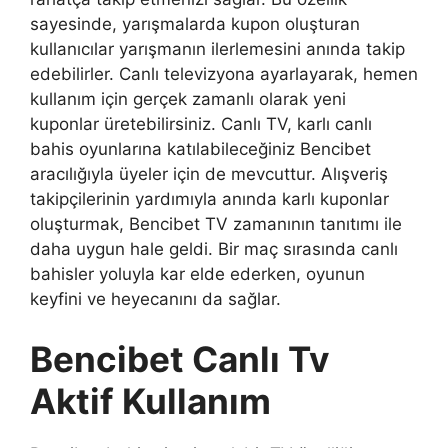
sayesinde, yarışmalarda kupon oluşturan
kullanıcılar yarışmanın ilerlemesini anında takip
edebilirler. Canlı televizyona ayarlayarak, hemen
kullanım için gerçek zamanlı olarak yeni
kuponlar üretebilirsiniz. Canlı TV, karlı canlı
bahis oyunlarına katılabileceğiniz Bencibet
aracılığıyla üyeler için de mevcuttur. Alışveriş
takipçilerinin yardımıyla anında karlı kuponlar
oluşturmak, Bencibet TV zamanının tanıtımı ile
daha uygun hale geldi. Bir maç sırasında canlı
bahisler yoluyla kar elde ederken, oyunun
keyfini ve heyecanını da sağlar.
Bencibet Canlı Tv
Aktif Kullanım