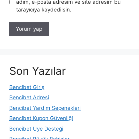
adım, e-posta adresim ve site adresim bu
tarayıcıya kaydedilsin.
Son Yazılar
Bencibet Giriş
Bencibet Adresi
Bencibet Yardım Seçenekleri
Bencibet Kupon Güvenliği
Bencibet Üye Desteği