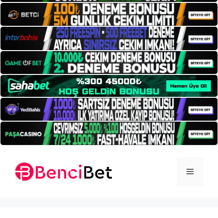
İçeriğe
atla
Menü