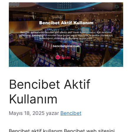
Bencibet Aktif
Kullanım
Mayıs 18, 2025
yazar
Bencibet
Bencibet aktif kullanım Bencibet web sitesini