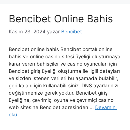
Bencibet Online Bahis
Kasım 23, 2024
yazar
Bencibet
Bencibet online bahis Bencibet portalı online
bahis ve online casino sitesi üyeliği oluşturmaya
karar veren bahisçiler ve casino oyuncuları için
Bencibet giriş üyeliği oluşturma ile ilgili detayları
ve sizden istenen verileri bu aşamada bulabilir,
geri kalanı için kullanabilirsiniz. DNS ayarlarınızı
değiştirmenize gerek yoktur. Bencibet giriş
üyeliğine, çevrimiçi oyuna ve çevrimiçi casino
web sitesine Bencibet adresinden …
Devamını
oku