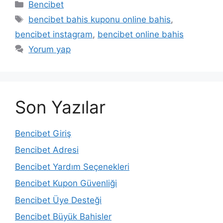
Kategoriler
Bencibet
Etiketler
bencibet bahis kuponu online bahis
,
bencibet instagram
,
bencibet online bahis
Yorum yap
Son Yazılar
Bencibet Giriş
Bencibet Adresi
Bencibet Yardım Seçenekleri
Bencibet Kupon Güvenliği
Bencibet Üye Desteği
Bencibet Büyük Bahisler