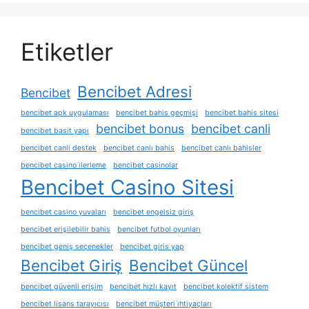
Etiketler
Bencibet Adresi
Bencibet
bencibet apk uygulaması
bencibet bahis geçmişi
bencibet bahis sitesi
bencibet bonus
bencibet canli
bencibet basit yapı
bencibet canli destek
bencibet canlı bahis
bencibet canlı bahisler
bencibet casino i̇lerleme
bencibet casinolar
Bencibet Casino Sitesi
bencibet casino yuvaları
bencibet engelsiz giriş
bencibet erişilebilir bahis
bencibet futbol oyunları
bencibet geniş seçenekler
bencibet giris yap
Bencibet Giriş
Bencibet Güncel
bencibet güvenli erişim
bencibet hızlı kayıt
bencibet kolektif sistem
bencibet lisans tarayıcısı
bencibet müşteri i̇htiyaçları