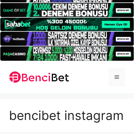
İçeriğe
atla
Menü
bencibet instagram