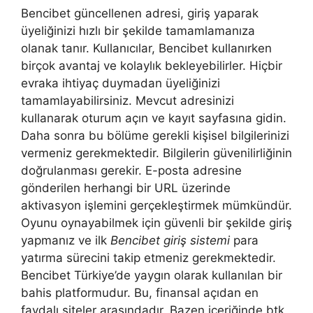
Bencibet güncellenen adresi, giriş yaparak
üyeliğinizi hızlı bir şekilde tamamlamanıza
olanak tanır. Kullanıcılar, Bencibet kullanırken
birçok avantaj ve kolaylık bekleyebilirler. Hiçbir
evraka ihtiyaç duymadan üyeliğinizi
tamamlayabilirsiniz. Mevcut adresinizi
kullanarak oturum açın ve kayıt sayfasına gidin.
Daha sonra bu bölüme gerekli kişisel bilgilerinizi
vermeniz gerekmektedir. Bilgilerin güvenilirliğinin
doğrulanması gerekir. E-posta adresine
gönderilen herhangi bir URL üzerinde
aktivasyon işlemini gerçekleştirmek mümkündür.
Oyunu oynayabilmek için güvenli bir şekilde giriş
yapmanız ve ilk
Bencibet giriş sistemi
para
yatırma sürecini takip etmeniz gerekmektedir.
Bencibet Türkiye’de yaygın olarak kullanılan bir
bahis platformudur. Bu, finansal açıdan en
faydalı siteler arasındadır. Bazen içeriğinde btk