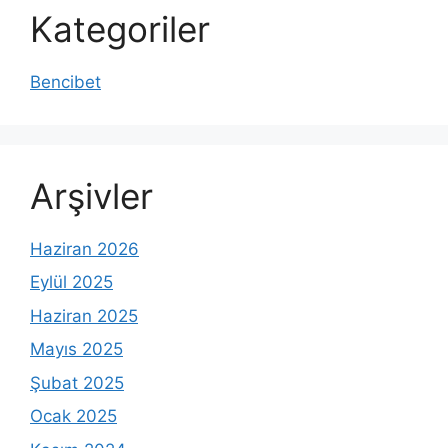
Kategoriler
Bencibet
Arşivler
Haziran 2026
Eylül 2025
Haziran 2025
Mayıs 2025
Şubat 2025
Ocak 2025