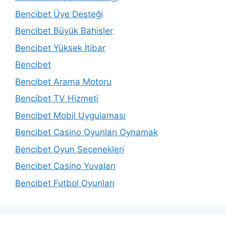
Bencibet Üye Desteği
Bencibet Büyük Bahisler
Bencibet Yüksek İtibar
Bencibet
Bencibet Arama Motoru
Bencibet TV Hizmeti
Bencibet Mobil Uygulaması
Bencibet Casino Oyunları Oynamak
Bencibet Oyun Seçenekleri
Bencibet Casino Yuvaları
Bencibet Futbol Oyunları