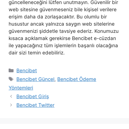
güncelleneceğini lütfen unutmayın. Güvenilir bir
web sitesine güvenmeseniz bile kişisel verilere
erişim daha da zorlaşacaktır. Bu olumlu bir
husustur ancak yalnızca saygın web sitelerine
güvenmenizi şiddetle tavsiye ederiz. Konumuzu
kısaca açıklamak gerekirse Bencibet e-cüzdan
ile yapacağınız tüm işlemlerin başarılı olacağına
dair sizi temin edebiliriz.
Kategoriler
Bencibet
Etiketler
Bencibet Güncel
,
Bencibet Ödeme
Yöntemleri
Bencibet Giriş
Bencibet Twitter