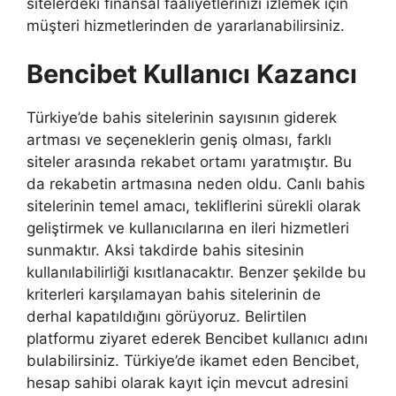
sitelerdeki finansal faaliyetlerinizi izlemek için
müşteri hizmetlerinden de yararlanabilirsiniz.
Bencibet Kullanıcı Kazancı
Türkiye’de bahis sitelerinin sayısının giderek
artması ve seçeneklerin geniş olması, farklı
siteler arasında rekabet ortamı yaratmıştır. Bu
da rekabetin artmasına neden oldu. Canlı bahis
sitelerinin temel amacı, tekliflerini sürekli olarak
geliştirmek ve kullanıcılarına en ileri hizmetleri
sunmaktır. Aksi takdirde bahis sitesinin
kullanılabilirliği kısıtlanacaktır. Benzer şekilde bu
kriterleri karşılamayan bahis sitelerinin de
derhal kapatıldığını görüyoruz. Belirtilen
platformu ziyaret ederek Bencibet kullanıcı adını
bulabilirsiniz. Türkiye’de ikamet eden Bencibet,
hesap sahibi olarak kayıt için mevcut adresini